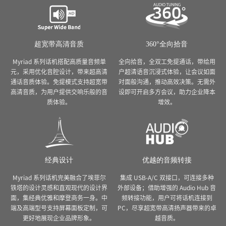
超宽带高清音质
360°全向拾音
Myriad 系列话机搭配高质量音频单
全向拾音，全双工免提通话，带给用
元，采用优化音腔设计，带来超高清
户超清语音沉浸式体验，让会议如面
通话音质体验。免提模式支持超宽带
对面般沟通，推动高效决策。无需外
高清音质，为用户提供交响乐般的音
设即可开启多方会议，助力企业降本
质体验。
增效。
经典设计
优越的音频转接
Myriad 系列话机完美融合了埃菲尔
集成 USB-A/C 双接口，可连接多种
铁塔的设计灵感和直观现代的设计界
外部设备；借助增强的 Audio Hub 音
面，集经典优雅和摩登商务一身。中
频转接功能，用户可将话机连接到
端及高端型号支持屏幕面板定制，可
PC，尽享超宽带高清扬声器带来的卓
更好地展现企业品牌形象。
越音质。